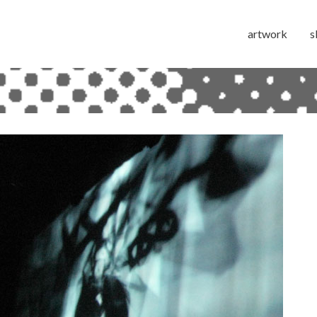
artwork
s