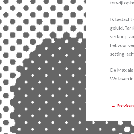
terwijl op 
Ik bedacht 
geluid, Tar
verkoop van
het voor ve
setting, ac
De Max als
We leven in
←
Previous