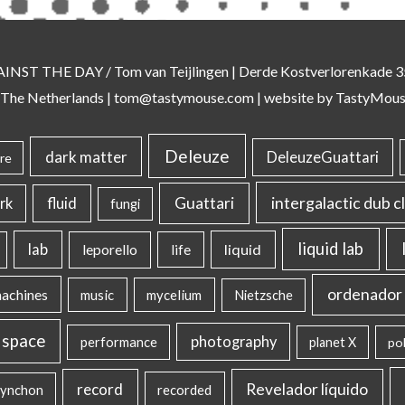
AINST THE DAY
/ Tom van Teijlingen | Derde Kostverlorenkade
 The Netherlands |
tom@tastymouse.com
|
website by TastyMou
Deleuze
dark matter
DeleuzeGuattari
re
intergalactic dub c
Guattari
rk
fluid
fungi
liquid lab
lab
liquid
leporello
life
ordenador 
machines
music
mycelium
Nietzsche
 space
photography
performance
planet X
pol
record
Revelador líquido
ynchon
recorded