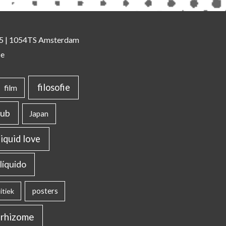
 35 | 1054TS Amsterdam
se
filosofie
film
lub
Japan
liquid love
líquido
posters
itiek
rhizome