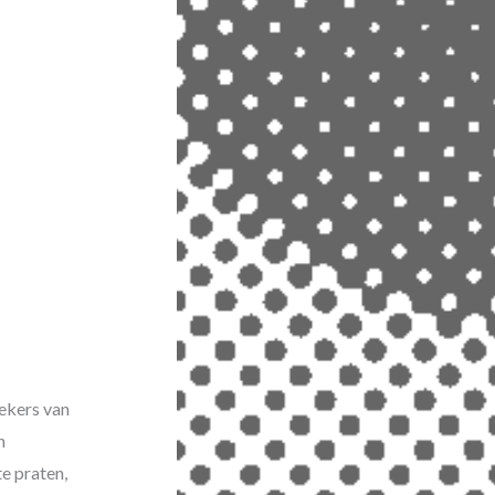
ekers van
n
te praten,