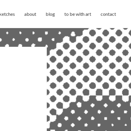
ketches
about
blog
to be with art
contact