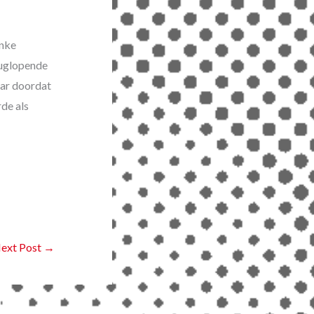
nke
ruglopende
aar doordat
de als
ext Post
→