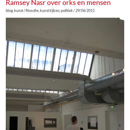
Ramsey Nasr over orks en mensen
blog
,
kunst
/
filosofie
,
kunst kijken
,
politiek
/
29/06/2011