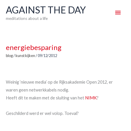
Skip
AGAINST THE DAY
Main
to
meditations about a life
content
Men
energiebesparing
blog
/
kunst kijken
/
09/12/2012
Weinig ‘nieuwe media’ op de Rijksakademie Open 2012, er
waren geen netwerkkabels nodig.
Heeft dit te maken met de sluiting van het
NIMK
?
Geschilderd werd er wel volop. Toeval?