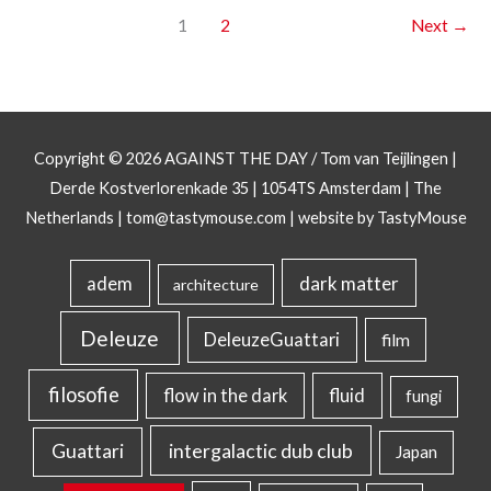
1
2
Next
→
Copyright © 2026
AGAINST THE DAY
/ Tom van Teijlingen |
Derde Kostverlorenkade 35 | 1054TS Amsterdam | The
Netherlands |
tom@tastymouse.com
|
website by TastyMouse
dark matter
adem
architecture
Deleuze
DeleuzeGuattari
film
filosofie
flow in the dark
fluid
fungi
intergalactic dub club
Guattari
Japan