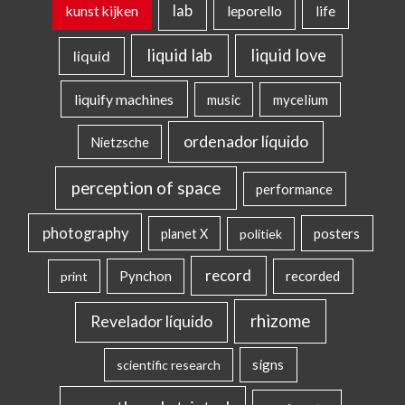
lab
kunst kijken
leporello
life
liquid lab
liquid love
liquid
liquify machines
music
mycelium
ordenador líquido
Nietzsche
perception of space
performance
photography
posters
planet X
politiek
record
Pynchon
recorded
print
rhizome
Revelador líquido
signs
scientific research