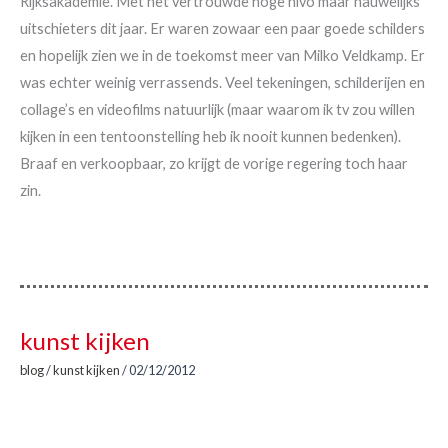
Rijksakademie. Met het vertrouwde hoge nivo maar nauwelijks
uitschieters dit jaar. Er waren zowaar een paar goede schilders
en hopelijk zien we in de toekomst meer van Milko Veldkamp. Er
was echter weinig verrassends. Veel tekeningen, schilderijen en
collage’s en videofilms natuurlijk (maar waarom ik tv zou willen
kijken in een tentoonstelling heb ik nooit kunnen bedenken).
Braaf en verkoopbaar, zo krijgt de vorige regering toch haar
zin.
kunst kijken
blog
/
kunst kijken
/
02/12/2012