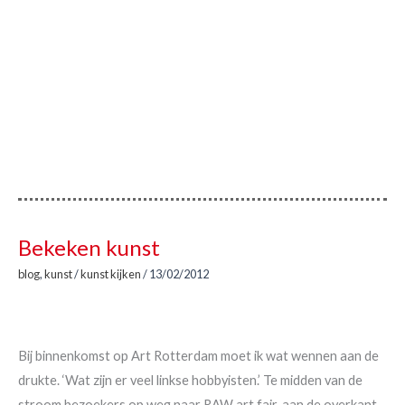
Bekeken kunst
blog
,
kunst
/
kunst kijken
/
13/02/2012
Bij binnenkomst op Art Rotterdam moet ik wat wennen aan de
drukte. ‘Wat zijn er veel linkse hobbyisten.’ Te midden van de
stroom bezoekers op weg naar RAW art fair, aan de overkant