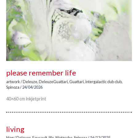
please remember life
artwork
/
Deleuze
,
DeleuzeGuattari
,
Guattari
,
intergalactic dub club
,
Spinoza
/
24/04/2026
40×60 cm inkjetprint
living
blog
/
Deleuze
,
Foucault
,
life
,
Nietzsche
,
Spinoza
/
16/12/2025