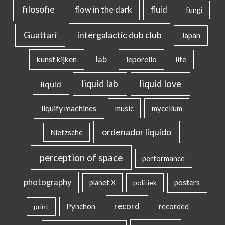
filosofie
flow in the dark
fluid
fungi
intergalactic dub club
Guattari
Japan
lab
kunst kijken
leporello
life
liquid lab
liquid love
liquid
liquify machines
music
mycelium
ordenador líquido
Nietzsche
perception of space
performance
photography
posters
planet X
politiek
record
Pynchon
recorded
print