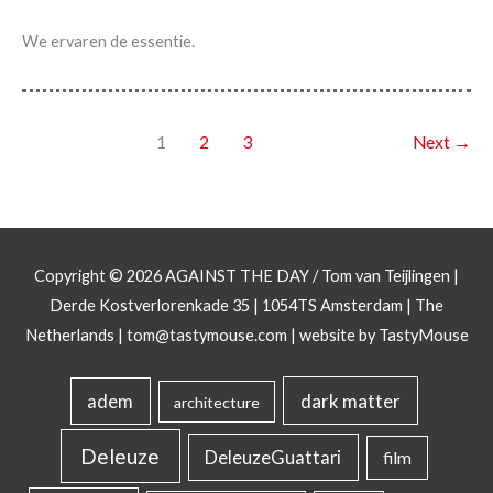
We ervaren de essentie.
1
2
3
Next
→
Copyright © 2026
AGAINST THE DAY
/ Tom van Teijlingen |
Derde Kostverlorenkade 35 | 1054TS Amsterdam | The
Netherlands |
tom@tastymouse.com
|
website by TastyMouse
dark matter
adem
architecture
Deleuze
DeleuzeGuattari
film