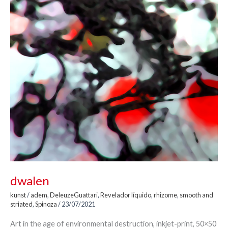
dwalen
kunst
/
adem
,
DeleuzeGuattari
,
Revelador líquido
,
rhizome
,
smooth and
striated
,
Spinoza
/
23/07/2021
Art in the age of environmental destruction, inkjet-print, 50×50