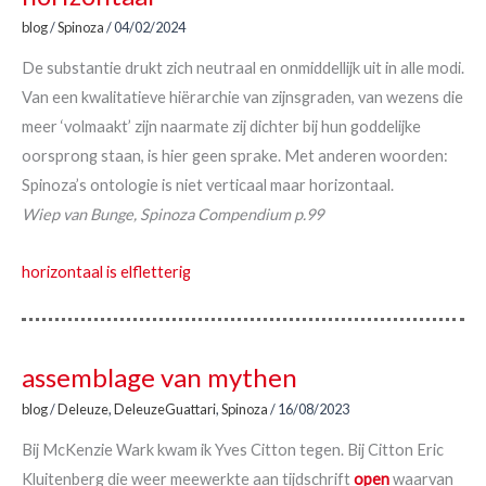
blog
/
Spinoza
/
04/02/2024
De substantie drukt zich neutraal en onmiddellijk uit in alle modi.
Van een kwalitatieve hiërarchie van zijnsgraden, van wezens die
meer ‘volmaakt’ zijn naarmate zij dichter bij hun goddelijke
oorsprong staan, is hier geen sprake. Met anderen woorden:
Spinoza’s ontologie is niet verticaal maar horizontaal.
Wiep van Bunge, Spinoza Compendium p.99
horizontaal is elfletterig
assemblage van mythen
blog
/
Deleuze
,
DeleuzeGuattari
,
Spinoza
/
16/08/2023
Bij McKenzie Wark kwam ik Yves Citton tegen. Bij Citton Eric
Kluitenberg die weer meewerkte aan tijdschrift
open
waarvan