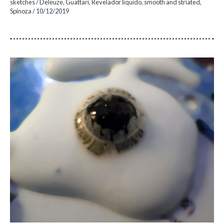
sketches
/
Deleuze
,
Guattari
,
Revelador líquido
,
smooth and striated
,
Spinoza
/
10/12/2019