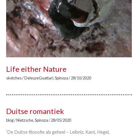
Life either Nature
sketches
/
DeleuzeGuattari
,
Spinoza
/
28/10/2020
Duitse romantiek
blog
/
Nietzsche
,
Spinoza
/
28/05/2020
‘De Duitse filosofie als geheel – Leibniz, Kant, Hegel,