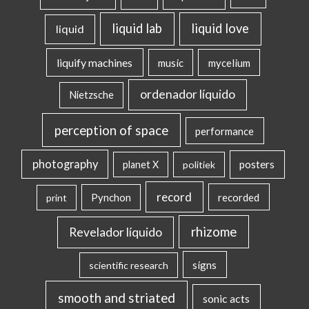
liquid lab
liquid love
liquid
liquify machines
music
mycelium
ordenador líquido
Nietzsche
perception of space
performance
photography
posters
planet X
politiek
record
Pynchon
recorded
print
rhizome
Revelador líquido
signs
scientific research
smooth and striated
sonic acts