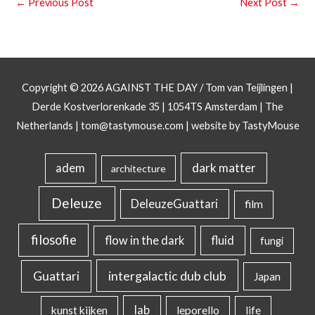
←
Previous Post
Next Post
→
Copyright © 2026
AGAINST THE DAY
/ Tom van Teijlingen |
Derde Kostverlorenkade 35 | 1054TS Amsterdam | The
Netherlands |
tom@tastymouse.com
|
website by TastyMouse
dark matter
adem
architecture
Deleuze
DeleuzeGuattari
film
filosofie
flow in the dark
fluid
fungi
intergalactic dub club
Guattari
Japan
lab
kunst kijken
leporello
life