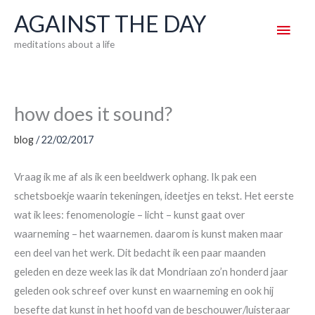
Skip
AGAINST THE DAY
Main
to
meditations about a life
content
Men
how does it sound?
blog
/
22/02/2017
Vraag ik me af als ik een beeldwerk ophang. Ik pak een
schetsboekje waarin tekeningen, ideetjes en tekst. Het eerste
wat ik lees: fenomenologie – licht – kunst gaat over
waarneming – het waarnemen. daarom is kunst maken maar
een deel van het werk. Dit bedacht ik een paar maanden
geleden en deze week las ik dat Mondriaan zo’n honderd jaar
geleden ook schreef over kunst en waarneming en ook hij
besefte dat kunst in het hoofd van de beschouwer/luisteraar