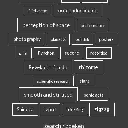
ordenador líquido
Nietzsche
perception of space
performance
photography
posters
planet X
politiek
record
Pynchon
recorded
print
rhizome
Revelador líquido
signs
scientific research
smooth and striated
sonic acts
zigzag
Spinoza
taped
tekening
search / zoeken