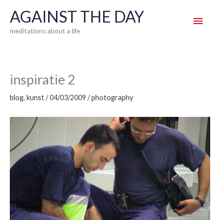
Skip
AGAINST THE DAY
Main
to
meditations about a life
content
Men
inspiratie 2
blog
,
kunst
/
04/03/2009
/
photography