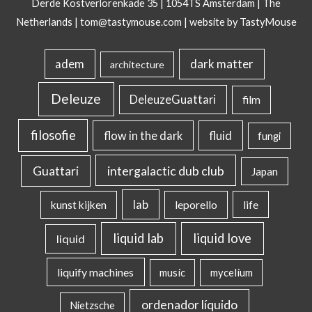
Derde Kostverlorenkade 35 | 1054TS Amsterdam | The
Netherlands |
tom@tastymouse.com
|
website by TastyMouse
dark matter
adem
architecture
Deleuze
DeleuzeGuattari
film
filosofie
flow in the dark
fluid
fungi
intergalactic dub club
Guattari
Japan
lab
kunst kijken
leporello
life
liquid lab
liquid love
liquid
liquify machines
music
mycelium
ordenador líquido
Nietzsche