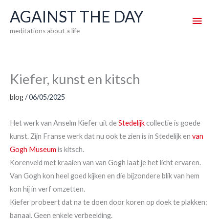
Skip
AGAINST THE DAY
Main
to
meditations about a life
content
Men
Kiefer, kunst en kitsch
blog
/
06/05/2025
Het werk van Anselm Kiefer uit de
Stedelijk
collectie is goede
kunst. Zijn Franse werk dat nu ook te zien is in Stedelijk en
van
Gogh Museum
is kitsch.
Korenveld met kraaien van van Gogh laat je het licht ervaren.
Van Gogh kon heel goed kijken en die bijzondere blik van hem
kon hij in verf omzetten.
Kiefer probeert dat na te doen door koren op doek te plakken:
banaal. Geen enkele verbeelding.