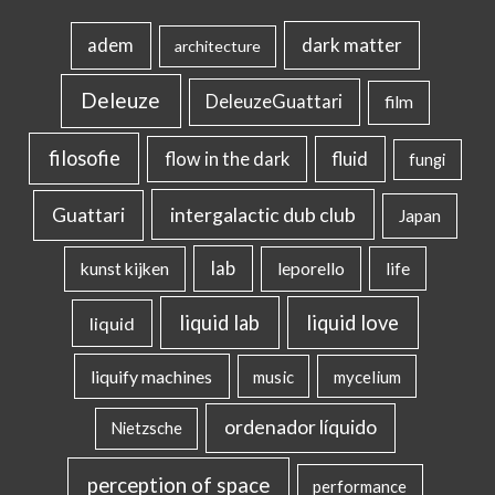
dark matter
adem
architecture
Deleuze
DeleuzeGuattari
film
filosofie
flow in the dark
fluid
fungi
intergalactic dub club
Guattari
Japan
lab
kunst kijken
leporello
life
liquid lab
liquid love
liquid
liquify machines
music
mycelium
ordenador líquido
Nietzsche
perception of space
performance