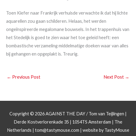
Toen Kiefer naar Frankrijk verhuisde verwachte ik dat hij lichte
aquarellen zou gaan schilderen. Helaas, het werden
ongeïnspireerde megalomane bouwsels. In het trappenhuis van
het Stedelijk is goed te zien waar het toe geleid heeft: een
bombastische verzameling middelmatige doeken waar van alles
bij gehangen en opgeplakt is. Treurig.
←
Previous Post
Next Post
→
Copyright © 2026
AGAINST THE DAY
/ Tom van Teijlingen |
Derde Kostverlorenkade 35 | 1054TS Amsterdam | The
Netherlands |
tom@tastymouse.com
|
website by TastyMouse