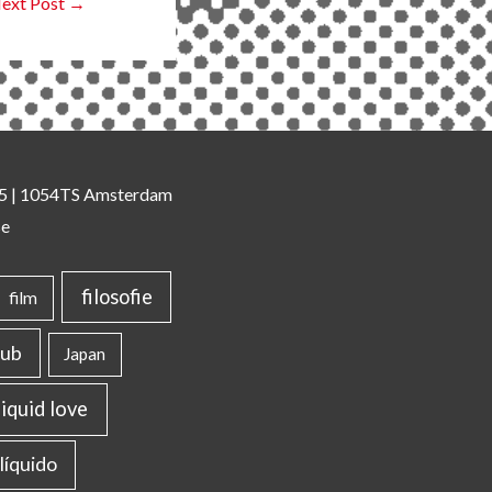
ext Post
→
 35 | 1054TS Amsterdam
se
filosofie
film
lub
Japan
liquid love
líquido