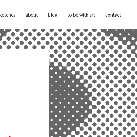
ketches
about
blog
to be with art
contact