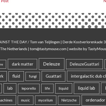
 Post
N
AINST THE DAY
/ Tom van Teijlingen | Derde Kostverlorenkade
 The Netherlands |
tom@tastymouse.com
|
website by TastyMou
Deleuze
dark matter
DeleuzeGuattari
re
intergalactic dub c
Guattari
rk
fluid
fungi
liquid lab
lab
liquid
leporello
life
ordenador 
machines
music
mycelium
Nietzsche