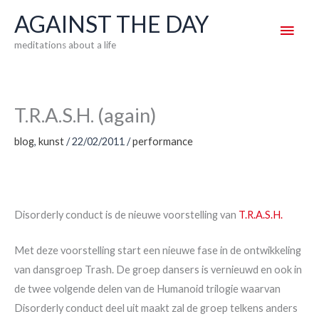
Skip
AGAINST THE DAY
Main
to
meditations about a life
content
Men
T.R.A.S.H. (again)
blog
,
kunst
/
22/02/2011
/
performance
Disorderly conduct is de nieuwe voorstelling van
T.R.A.S.H.
Met deze voorstelling start een nieuwe fase in de ontwikkeling
van dansgroep Trash. De groep dansers is vernieuwd en ook in
de twee volgende delen van de Humanoid trilogie waarvan
Disorderly conduct deel uit maakt zal de groep telkens anders