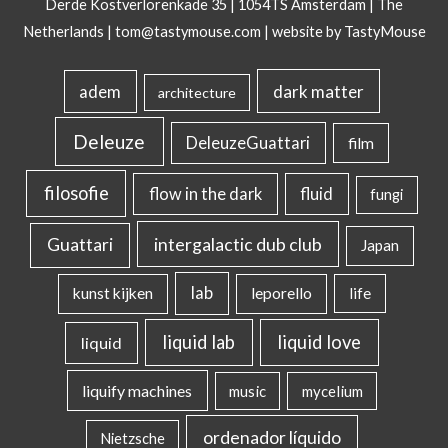
Derde Kostverlorenkade 35 | 1054TS Amsterdam | The
Netherlands |
tom@tastymouse.com
|
website by TastyMouse
dark matter
adem
architecture
Deleuze
DeleuzeGuattari
film
filosofie
flow in the dark
fluid
fungi
intergalactic dub club
Guattari
Japan
lab
kunst kijken
leporello
life
liquid lab
liquid love
liquid
liquify machines
music
mycelium
ordenador líquido
Nietzsche