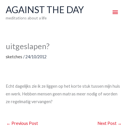
Skip
AGAINST THE DAY
Main
to
meditations about a life
content
Men
uitgeslapen?
sketches
/
24/10/2012
Echt dagelijks zie ik ze liggen op het korte stuk tussen mijn huis
en werk. Hebben mensen geen matras meer nodig of worden
ze regelmatig vervangen?
←
Previous Post
Next Post
→