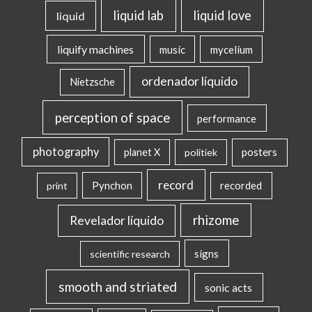
liquid lab
liquid love
liquid
liquify machines
music
mycelium
ordenador líquido
Nietzsche
perception of space
performance
photography
posters
planet X
politiek
record
Pynchon
recorded
print
rhizome
Revelador líquido
signs
scientific research
smooth and striated
sonic acts