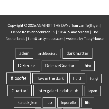
Copyright © 2026
AGAINST THE DAY
/ Tom van Teijlingen |
Derde Kostverlorenkade 35 | 1054TS Amsterdam | The
Netherlands |
tom@tastymouse.com
|
website by TastyMouse
dark matter
adem
architecture
Deleuze
DeleuzeGuattari
film
filosofie
flow in the dark
fluid
fungi
intergalactic dub club
Guattari
Japan
lab
kunst kijken
leporello
life