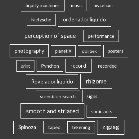
liquify machines
music
mycelium
ordenador líquido
Nietzsche
perception of space
performance
photography
posters
planet X
politiek
record
Pynchon
recorded
print
rhizome
Revelador líquido
signs
scientific research
smooth and striated
sonic acts
zigzag
Spinoza
taped
tekening