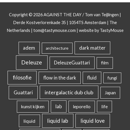
Copyright © 2026
AGAINST THE DAY
/ Tom van Teijlingen |
Derde Kostverlorenkade 35 | 1054TS Amsterdam | The
Netherlands |
tom@tastymouse.com
|
website by TastyMouse
dark matter
adem
architecture
Deleuze
DeleuzeGuattari
film
filosofie
flow in the dark
fluid
fungi
intergalactic dub club
Guattari
Japan
lab
kunst kijken
leporello
life
liquid lab
liquid love
liquid