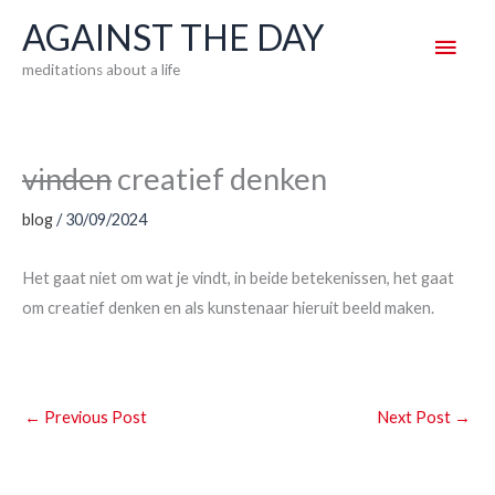
Skip
AGAINST THE DAY
Main
to
meditations about a life
content
Men
vinden
creatief denken
blog
/
30/09/2024
Het gaat niet om wat je vindt, in beide betekenissen, het gaat
om creatief denken en als kunstenaar hieruit beeld maken.
←
Previous Post
Next Post
→