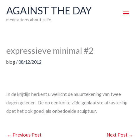
Skip
AGAINST THE DAY
Main
to
meditations about a life
content
Men
expressieve minimal #2
blog
/
08/12/2012
In de krijtlijn herkent u wellicht de muurtekening van twee
dagen geleden. De op een korte zijde geplaatste afrastering
doet het ook goed, als onbedoelde sculptuur.
←
Previous Post
Next Post
→