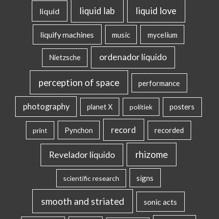
liquid lab
liquid love
liquid
liquify machines
music
mycelium
ordenador líquido
Nietzsche
perception of space
performance
photography
posters
planet X
politiek
record
Pynchon
recorded
print
rhizome
Revelador líquido
signs
scientific research
smooth and striated
sonic acts