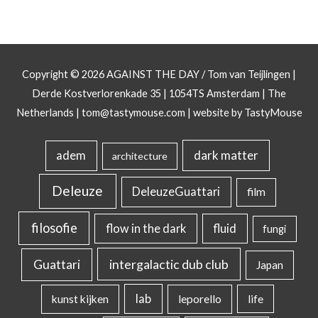
Copyright © 2026
AGAINST THE DAY
/ Tom van Teijlingen |
Derde Kostverlorenkade 35 | 1054TS Amsterdam | The
Netherlands |
tom@tastymouse.com
|
website by TastyMouse
dark matter
adem
architecture
Deleuze
DeleuzeGuattari
film
filosofie
flow in the dark
fluid
fungi
intergalactic dub club
Guattari
Japan
lab
kunst kijken
leporello
life