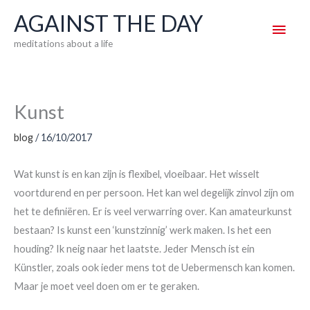
Skip
AGAINST THE DAY
Main
to
meditations about a life
content
Men
Kunst
blog
/
16/10/2017
Wat kunst is en kan zijn is flexibel, vloeibaar. Het wisselt
voortdurend en per persoon. Het kan wel degelijk zinvol zijn om
het te definiëren. Er is veel verwarring over. Kan amateurkunst
bestaan? Is kunst een ‘kunstzinnig’ werk maken. Is het een
houding? Ik neig naar het laatste. Jeder Mensch ist ein
Künstler, zoals ook ieder mens tot de Uebermensch kan komen.
Maar je moet veel doen om er te geraken.