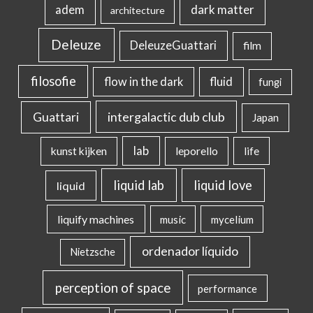
dark matter
adem
architecture
Deleuze
DeleuzeGuattari
film
filosofie
flow in the dark
fluid
fungi
intergalactic dub club
Guattari
Japan
lab
kunst kijken
leporello
life
liquid lab
liquid love
liquid
liquify machines
music
mycelium
ordenador líquido
Nietzsche
perception of space
performance