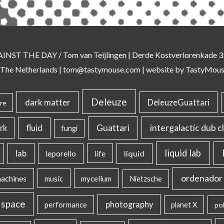
AINST THE DAY
/ Tom van Teijlingen | Derde Kostverlorenkade
 The Netherlands |
tom@tastymouse.com
|
website by TastyMou
Deleuze
dark matter
DeleuzeGuattari
re
intergalactic dub c
Guattari
rk
fluid
fungi
liquid lab
lab
liquid
leporello
life
ordenador 
machines
music
mycelium
Nietzsche
 space
photography
performance
planet X
pol