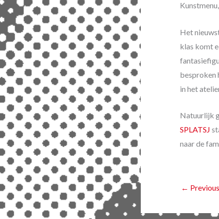
Kunstmenu, 
Het nieuwst
klas komt ee
fantasiefig
besproken h
in het ateli
Natuurlijk 
SPLATSJ
st
naar de fam
←
Previous