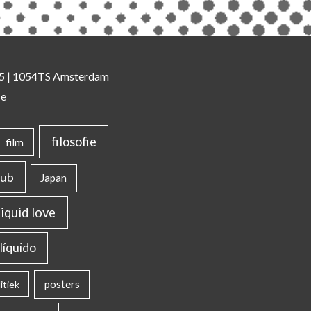
 35 | 1054TS Amsterdam
se
filosofie
film
lub
Japan
liquid love
líquido
posters
itiek