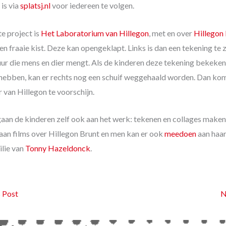
is via
splatsj.nl
voor iedereen te volgen.
e project is
Het Laboratorium van Hillegon
, met en over
Hillegon
n fraaie kist. Deze kan opengeklapt. Links is dan een tekening te z
uur die mens en dier mengt. Als de kinderen deze tekening bekeken
ebben, kan er rechts nog een schuif weggehaald worden. Dan komt
er van Hillegon te voorschijn.
gaan de kinderen zelf ook aan het werk: tekenen en collages make
aan films over Hillegon Brunt en men kan er ook
meedoen
aan haa
ilie van
Tonny Hazeldonck
.
 Post
N