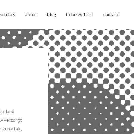
ketches
about
blog
to be with art
contact
derland
uw verzorgt
e kunsttak,