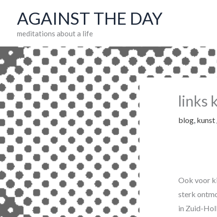
Skip
AGAINST THE DAY
to
meditations about a life
content
links
blog
,
kunst
Ook voor ki
sterk ontmo
in Zuid-Hol