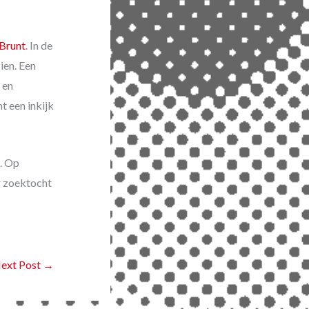
 Brunt
. In de
ien. Een
 en
 een inkijk
n. Op
r zoektocht
ext Post
→