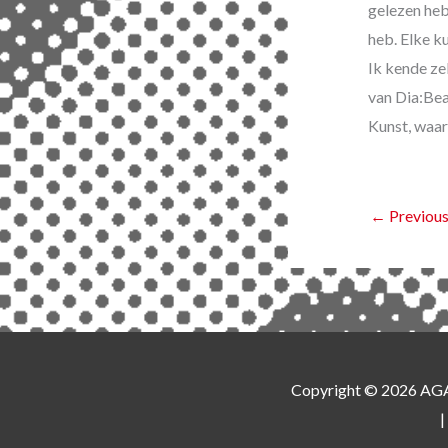
gelezen heb
heb. Elke k
Ik kende ze
van Dia:Bea
Kunst, waar
←
Previous
Copyright © 2026
AG
|