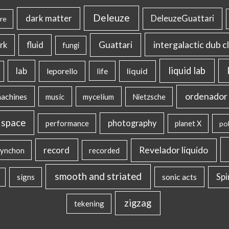
Deleuze
dark matter
DeleuzeGuattari
re
intergalactic dub c
Guattari
rk
fluid
fungi
liquid lab
lab
liquid
leporello
life
ordenador 
machines
music
mycelium
Nietzsche
 space
photography
performance
planet X
pol
record
Revelador líquido
ynchon
recorded
smooth and striated
sonic acts
Sp
signs
zigzag
tekening