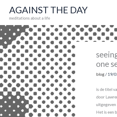
Skip
AGAINST THE DAY
to
meditations about a life
content
seeing
one s
blog
/
19/0
is de titel
door Lawren
uitgegeven 
Het is een 