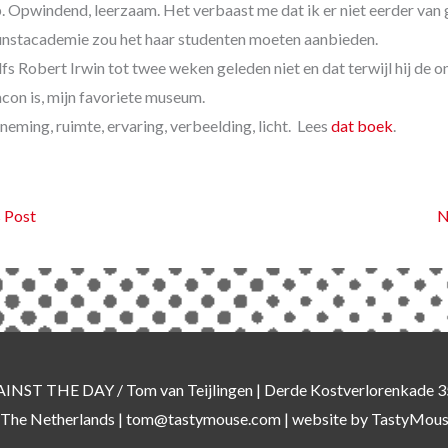
. Opwindend, leerzaam. Het verbaast me dat ik er niet eerder van
unstacademie zou het haar studenten moeten aanbieden.
lfs Robert Irwin tot twee weken geleden niet en dat terwijl hij de 
con is, mijn favoriete museum.
neming, ruimte, ervaring, verbeelding, licht. Lees
dat boek
.
 Post
N
AINST THE DAY
/ Tom van Teijlingen | Derde Kostverlorenkade
 The Netherlands |
tom@tastymouse.com
|
website by TastyMou