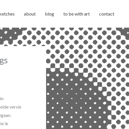
ketches
about
blog
to be with art
contact
ngs
in
eide versie
egaan.
ie ik