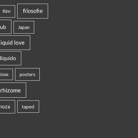
filosofie
film
lub
Japan
liquid love
líquido
posters
itiek
rhizome
inoza
taped