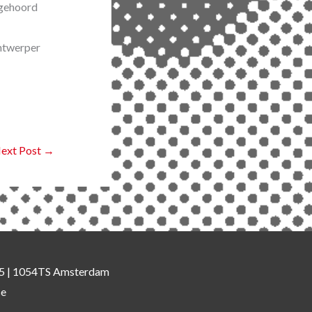
 gehoord
ontwerper
ext Post
→
 35 | 1054TS Amsterdam
se