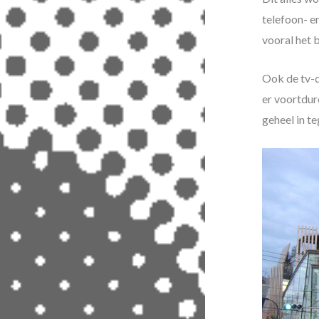
telefoon- e
vooral het 
Ook de tv-d
er voortdur
geheel in te