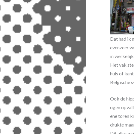
Dat had ik 
evenzeer van
in werkelijk
Het vak ste
huis of kan
Belgische s
Ook de hip
ogen opvall
ene toren kn
drukte maar
Dit alles w