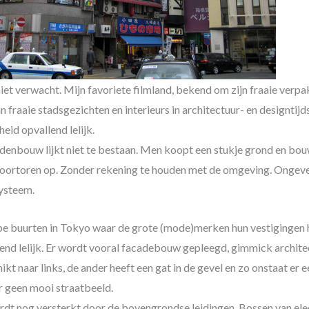
niet verwacht. Mijn favoriete filmland, bekend om zijn fraaie verp
 fraaie stadsgezichten en interieurs in architectuur- en designtijds
heid opvallend lelijk.
denbouw lijkt niet te bestaan. Men koopt een stukje grond en bouw
toortoren op. Zonder rekening te houden met de omgeving. Ongeve
ysteem.
pe buurten in Tokyo waar de grote (mode)merken hun vestigingen
end lelijk. Er wordt vooral facadebouw gepleegd, gimmick archite
ikt naar links, de ander heeft een gat in de gevel en zo onstaat er 
 geen mooi straatbeeld.
ordt nog versterkt door de bovengrondse leidingen. Bossen van elect