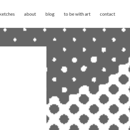
ketches
about
blog
to be with art
contact