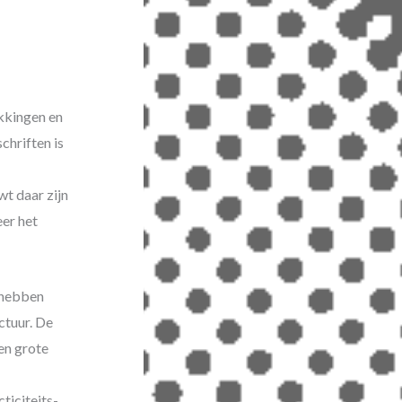
akkingen en
chriften is
t daar zijn
er het
 hebben
ctuur. De
een grote
iciteits-,