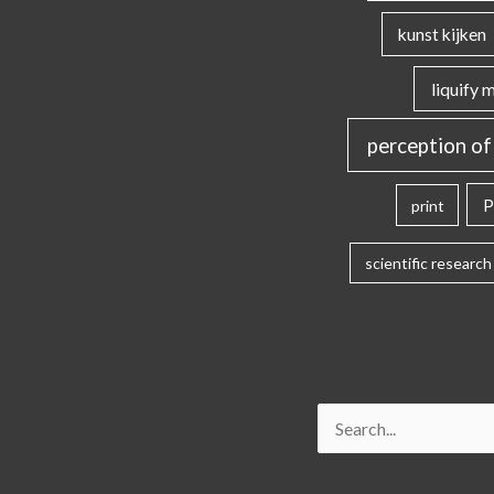
kunst kijken
liquify 
perception of
P
print
scientific research
Search
for: