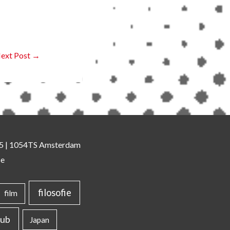
ext Post
→
 35 | 1054TS Amsterdam
se
filosofie
film
lub
Japan