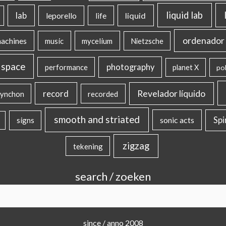
liquid lab
lab
liquid
leporello
life
ordenador 
machines
music
mycelium
Nietzsche
 space
photography
performance
planet X
pol
record
Revelador líquido
ynchon
recorded
smooth and striated
sonic acts
Sp
signs
zigzag
tekening
search / zoeken
since / anno 2008