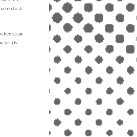
 maken toch
maken staan
akerij is