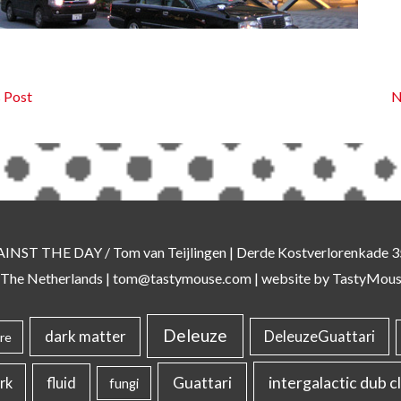
 Post
N
AINST THE DAY
/ Tom van Teijlingen | Derde Kostverlorenkade
 The Netherlands |
tom@tastymouse.com
|
website by TastyMou
Deleuze
dark matter
DeleuzeGuattari
re
intergalactic dub c
Guattari
rk
fluid
fungi