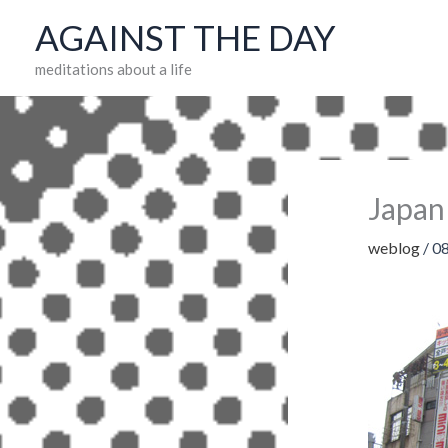
Skip
AGAINST THE DAY
to
meditations about a life
content
Japan 
weblog
/
0