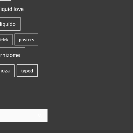
liquid love
líquido
posters
itiek
rhizome
inoza
taped