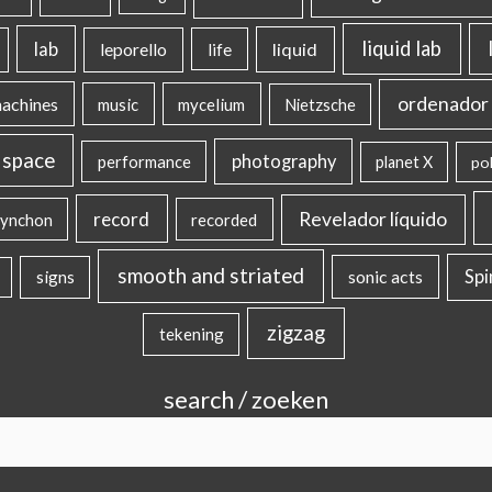
liquid lab
lab
liquid
leporello
life
ordenador 
machines
music
mycelium
Nietzsche
 space
photography
performance
planet X
pol
record
Revelador líquido
ynchon
recorded
smooth and striated
sonic acts
Sp
signs
zigzag
tekening
search / zoeken