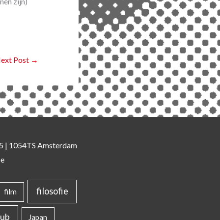
nen zijn)
ext Post
→
 35 | 1054TS Amsterdam
se
filosofie
film
lub
Japan