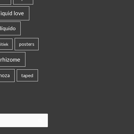
liquid love
líquido
posters
itiek
rhizome
inoza
taped