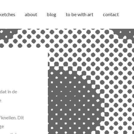
ketches
about
blog
to be with art
contact
dat in de
e
knellen. Dit
ge