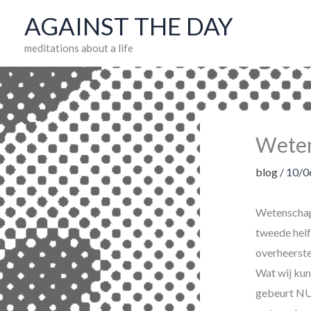
Skip
AGAINST THE DAY
to
meditations about a life
content
Weten
blog
/
10/0
Wetenschap 
tweede helf
overheerste
Wat wij kun
gebeurt NU 