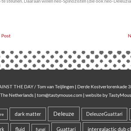
te steunen. Daaraan willen neo-Spinozisten (die ook neo-Deleuzia
 Post
N
AINST THE DAY
/ Tom van Teijlingen | Derde Kostverlorenkade
 The Netherlands |
tom@tastymouse.com
|
website by TastyMou
Deleuze
dark matter
DeleuzeGuattari
re
intergalactic dub c
Guattari
rk
fluid
fungi