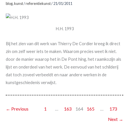
blog
,
kunst
/
referentiekunst
/
21/01/2011
H.H. 1993
Bij het zien van dit werk van Thierry De Cordier kreeg ik direct
zin om zelf weer iets te maken. Waarom precies weet ik niet.
door de manier waarop het in De Pont hing, het raamkozijn als
lijst en onderdeel van het werk. De eenvoud van het schilderij
dat toch zoveel verbeeldt en naar andere werken in de
kunstgeschiedenis verwijst.
←
Previous
1
…
163
164
165
…
173
Next
→