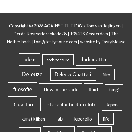
Copyright © 2026
AGAINST THE DAY
/ Tom van Teijlingen |
Derde Kostverlorenkade 35 | 1054TS Amsterdam | The
Netherlands |
tom@tastymouse.com
|
website by TastyMouse
dark matter
adem
architecture
Deleuze
DeleuzeGuattari
film
filosofie
flow in the dark
fluid
fungi
intergalactic dub club
Guattari
Japan
lab
kunst kijken
leporello
life