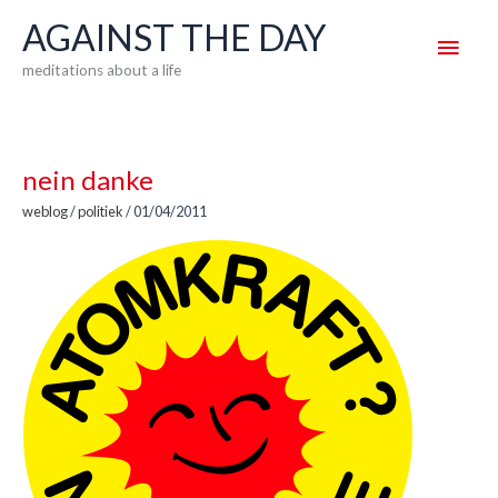
Skip
AGAINST THE DAY
Main
to
meditations about a life
content
Men
nein danke
weblog
/
politiek
/
01/04/2011