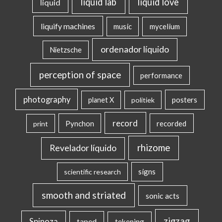
liquid lab
liquid love
liquid
liquify machines
music
mycelium
ordenador líquido
Nietzsche
perception of space
performance
photography
posters
planet X
politiek
record
Pynchon
recorded
print
rhizome
Revelador líquido
signs
scientific research
smooth and striated
sonic acts
zigzag
Spinoza
taped
tekening